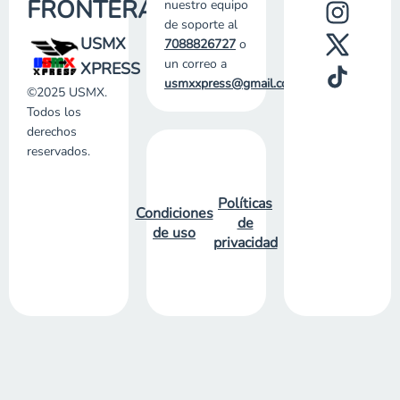
FRONTERAS
nuestro equipo
de soporte al
USMX
7088826727
o
un correo a
XPRESS
usmxxpress@gmail.com
.
©2025 USMX.
Todos los
derechos
reservados.
Políticas
Condiciones
de
de uso
privacidad